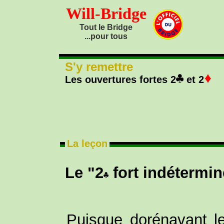
Will-Bridge
Tout le Bridge
...pour tous
S'y remettre
Les ouvertures fortes 2
et 2
La leçon
Le "2
fort indétermin
Puisque dorénavant l