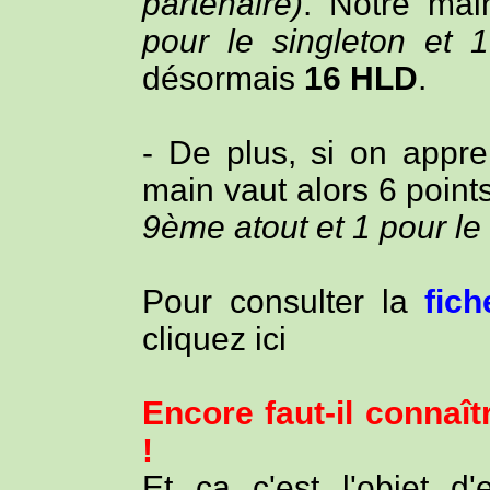
partenaire)
. Notre ma
pour le singleton et 
désormais
16 HLD
.
- De plus, si on appre
main vaut alors 6 poin
9ème atout et 1 pour l
Pour consulter la
fic
cliquez ici
Encore faut-il connaît
!
Et ça c'est l'objet d