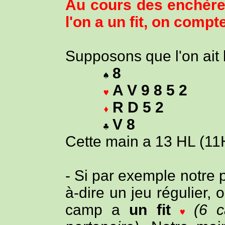
Au cours des enchère
l'on a un fit, on compt
Supposons que l'on ait 
8
A V 9 8 5 2
R D 5 2
V 8
Cette main a 13 HL (11H
- Si par exemple notre 
à-dire un jeu régulier, 
camp a
un fit
(6 