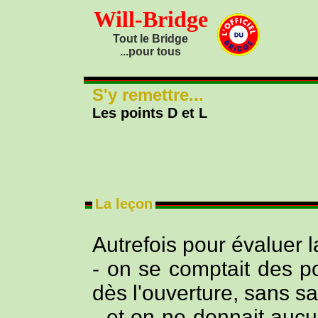
Will-Bridge
Tout le Bridge
...pour tous
S'y remettre...
Les points D et L
La leçon
Autrefois pour évaluer l
- on se comptait des po
dès l'ouverture, sans savo
- et on ne donnait auc