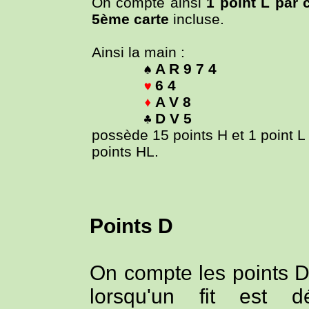
On compte ainsi
1 point L par c
5ème carte
incluse.
Ainsi la main :
A R 9 7 4
6 4
A V 8
D V 5
possède 15 points H et 1 point L
points HL.
Points D
On compte les points D 
lorsqu'un fit est 