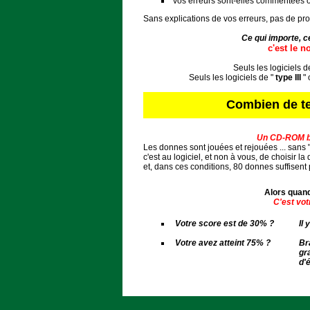
vos erreurs sont-elles commentées 
Sans explications de vos erreurs, pas de pro
Ce qui importe, c
c'est le 
Seuls les logiciels d
Seuls les logiciels de "
type III
"
Combien de t
Un CD-ROM bie
Les donnes sont jouées et rejouées ... sans "t
c'est au logiciel, et non à vous, de choisir l
et, dans ces conditions, 80 donnes suffisent
Alors quand
C'est vot
Votre score est de 30% ?
Il
Votre avez atteint 75% ?
Br
gr
d'