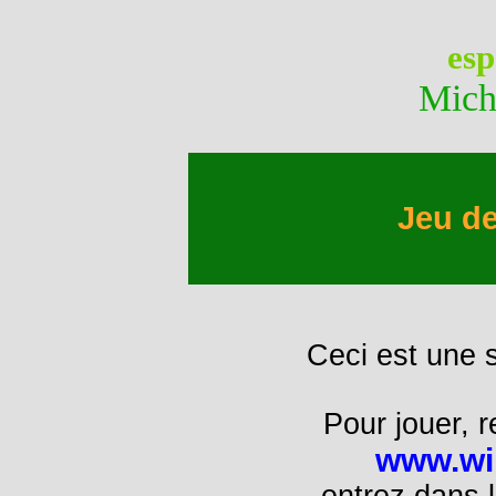
esp
Mich
Jeu d
Ceci est une 
Pour jouer, r
www.wil
entrez dans l