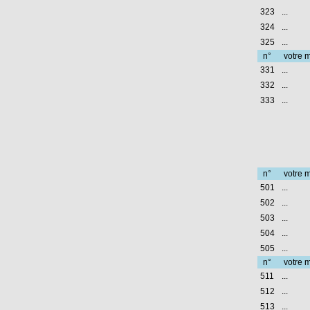
323
...
324
...
325
...
n°
votre m
331
...
332
...
333
...
n°
votre m
501
...
502
...
503
...
504
...
505
...
n°
votre m
511
...
512
...
513
...