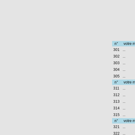
n°
votre m
301
...
302
...
303
...
304
...
305
...
n°
votre m
311
...
312
...
313
...
314
...
315
...
n°
votre m
321
...
322
...