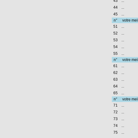
43
...
44
...
45
...
n°
votre mei
51
...
52
...
53
...
54
...
55
...
n°
votre mei
61
...
62
...
63
...
64
...
65
...
n°
votre mei
71
...
72
...
73
...
74
...
75
...