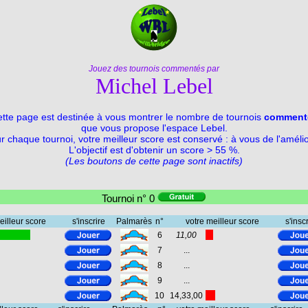
Jouez des tournois commentés par
Michel Lebel
tte page est destinée à vous montrer le nombre de tournois
comment
que vous propose l'espace Lebel.
r chaque tournoi, votre meilleur score est conservé : à vous de l'amélio
L'objectif est d'obtenir un score > 55 %.
(Les boutons de cette page sont inactifs)
Tournoi n° 0
eilleur score
s'inscrire
Palmarès
n°
votre meilleur score
s'insc
6
11,00
7
...
8
...
9
...
10
14,33,00