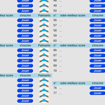
48
...
49
...
50
...
lleur score
s'inscrire
Palmarès
n°
votre meilleur score
s'inscrire
56
...
57
...
58
...
59
...
60
...
lleur score
s'inscrire
Palmarès
n°
votre meilleur score
s'inscrire
66
...
67
...
68
...
69
...
70
...
lleur score
s'inscrire
Palmarès
n°
votre meilleur score
s'inscrire
76
...
77
...