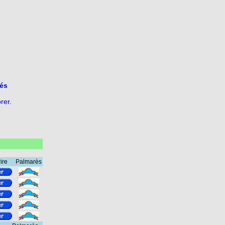
és
rer.
rire
Palmarès