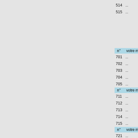
514
...
515
...
n°
votre m
701
...
702
...
703
...
704
...
705
...
n°
votre m
711
...
712
...
713
...
714
...
715
...
n°
votre m
721
...