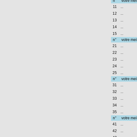
n°
votre mei
11
...
12
...
13
...
14
...
15
...
n°
votre mei
21
...
22
...
23
...
24
...
25
...
n°
votre mei
31
...
32
...
33
...
34
...
35
...
n°
votre mei
41
...
42
...