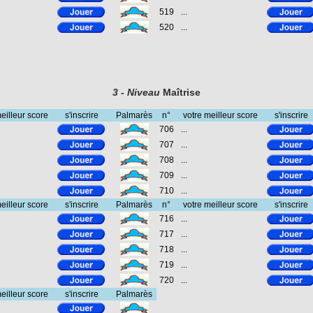
519
...
520
...
3 - Niveau
Maîtrise
eilleur score
s'inscrire
Palmarès
n°
votre meilleur score
s'inscrire
706
...
707
...
708
...
709
...
710
...
eilleur score
s'inscrire
Palmarès
n°
votre meilleur score
s'inscrire
716
...
717
...
718
...
719
...
720
...
eilleur score
s'inscrire
Palmarès