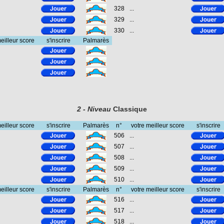
328
...
329
...
330
...
eilleur score
s'inscrire
Palmarès
2 - Niveau
Classique
eilleur score
s'inscrire
Palmarès
n°
votre meilleur score
s'inscrire
506
...
507
...
508
...
509
...
510
...
eilleur score
s'inscrire
Palmarès
n°
votre meilleur score
s'inscrire
516
...
517
...
518
...