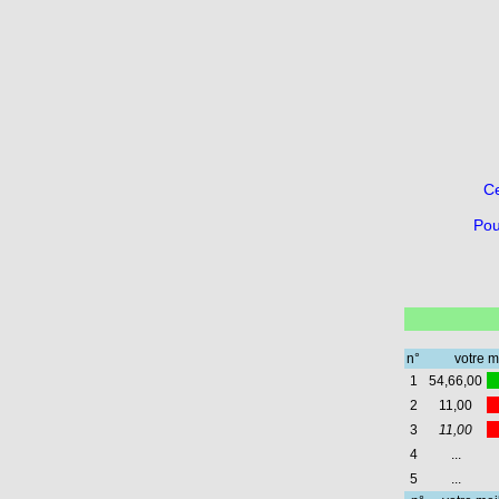
Ce
Pou
n°
votre m
1
54,66,00
2
11,00
3
11,00
4
...
5
...