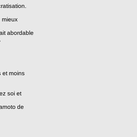
ratisation.
n mieux
fait abordable
.
s et moins
ez soi et
mamoto de