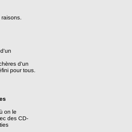
 raisons.
e
d'un
nchères d'un
ini pour tous.
ies
 on le
avec des CD-
ties