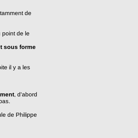
notamment de
 point de le
it sous forme
e il y a les
ement
, d'abord
pas.
ule de Philippe