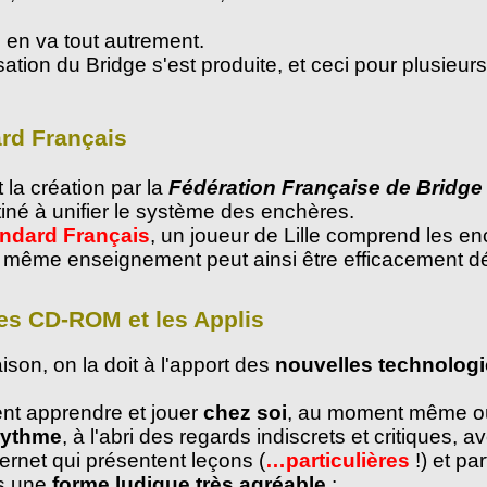
il en va tout autrement.
tion du Bridge s'est produite, et ceci pour plusieurs
ard Français
 la création par la
Fédération Française de Bridg
iné à unifier le système des enchères.
ndard Français
, un joueur de Lille comprend les e
n même enseignement peut ainsi être efficacement déf
 les CD-ROM et les Applis
son, on la doit à l'apport des
nouvelles technolog
nt apprendre et jouer
chez soi
, au moment même où
rythme
, à l'abri des regards indiscrets et critiques, 
rnet qui présentent leçons (
…particulières
!) et par
s une
forme ludique très agréable
: