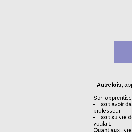
-
Autrefois,
app
Son apprentissag
soit avoir d
professeur,
soit suivre 
voulait.
Quant aux livres