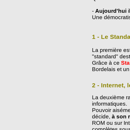
-
Aujourd'hui
Une démocratisa
1 - Le Stand
La première est
"standard" dest
Grâce à ce
Sta
Bordelais et u
2 - Internet,
La deuxième rai
informatiques.
Pouvoir aiséme
décide,
à son 
ROM ou sur Inte
complètes sou