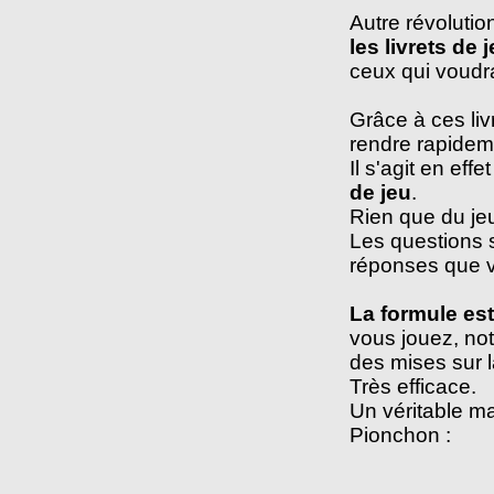
Autre révolutio
les livrets de 
ceux qui voudra
Grâce à ces livr
rendre rapidem
Il s'agit en eff
de jeu
.
Rien que du je
Les questions s
réponses que v
La formule est
vous jouez, no
des mises sur l
Très efficace.
Un véritable 
Pionchon :