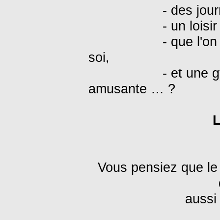
- des jou
- un lois
- que l'o
soi,
- et une 
amusante … ?
L
Vous pensiez que le 
aussi 