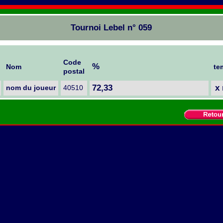
Tournoi Lebel n° 059
Code
%
Nom
te
postal
72,33
x
nom du joueur
40510